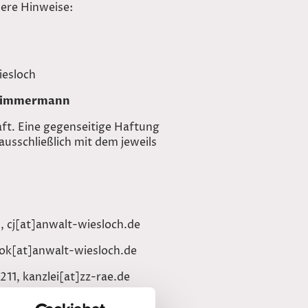
dere Hinweise:
iesloch
d Zimmermann
t. Eine gegenseitige Haftung
usschließlich mit dem jeweils
, cj[at]anwalt-wiesloch.de
 ok[at]anwalt-wiesloch.de
11, kanzlei[at]zz-rae.de