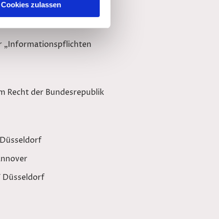
Cookies zulassen
essional law regulating the
r „Informationspflichten
em Recht der Bundesrepublik
 Düsseldorf
annover
 Düsseldorf