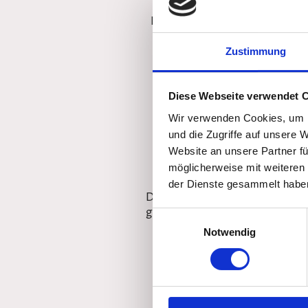
Die Rechtsanwälte Christoph
zugelassen und gehören de
Zustimmung
Diese Webseite verwendet 
Wir verwenden Cookies, um I
und die Zugriffe auf unsere 
Website an unsere Partner fü
möglicherweise mit weiteren
der Dienste gesammelt habe
Die gesetzliche Berufsbezeich
gelten folgende berufsrechtli
Einwilligungsauswahl
Notwendig
BRAO
– Bundesrechtsan
BORA
- Berufsordnung f
Fachanwaltsordnung (
F
RVG
- Gesetz über die V
Berufsregeln der Rechts