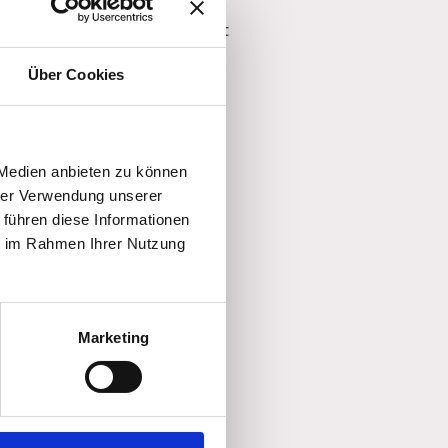
Deutschland als Rechtsanwalt
 Bundesrechtsanwaltskammer
Über Cookies
 Medien anbieten zu können
hrer Verwendung unserer
 führen diese Informationen
ie im Rahmen Ihrer Nutzung
Deutschland verliehen. Es
Marketing