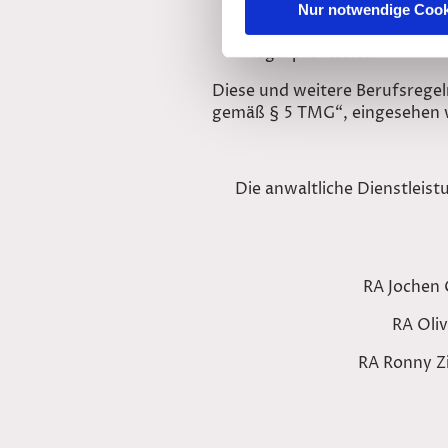
Gesetz über die Tätigkei
Nur notwendige Cook
Law Implementing the Dir
legal profession
Diese und weitere Berufsrege
gemäß § 5 TMG“, eingesehen
Die anwaltliche Dienstleis
RA Jochen 
RA Oli
RA Ronny 