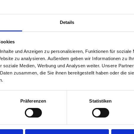
el, Kollmann und Zimmermann sind in der Bundesrepublik 
r Rechtsanwaltskammer Karlsruhe an. Die Datenbank der
enthält die Zulassungsdetails der einzelnen Anwälte.
Details
Umsatzsteuer-ID:
Cookies
RA Oliver Kollmann: DE242483414
nhalte und Anzeigen zu personalisieren, Funktionen für soziale
RA Ronny Zimmermann: DE153460378
Website zu analysieren. Außerdem geben wir Informationen zu I
r soziale Medien, Werbung und Analysen weiter. Unsere Partner
 Daten zusammen, die Sie ihnen bereitgestellt haben oder die s
Berufsrechtliche Regelungen
n.
nung "Rechtsanwalt" wurde jeweils in der Bundesrepublik 
che Regelungen:
Präferenzen
Statistiken
waltsordnung
ür Rechtsanwälte
AO
)
ergütung der Rechtsanwältinnen und Rechtsanwälte
anwälte der Europäischen Gemeinschaft (
CCBE
)