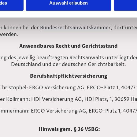
t europäischer Rechtsanwälte in Deutschland (
EuRAG
)
ies
Auswahl erlauben
ectives of the European Community pertaining to the prof
ln können bei der
Bundesrechtsanwaltskammer
, dort unte
 werden.
Anwendbares Recht und Gerichtsstand
tung des jeweilig beauftragten Rechtsanwalts unterliegt d
Deutschland und der deutschen Gerichtsbarkeit.
Berufshaftpflichtversicherung
Christophel:
ERGO Versicherung AG, ERGO-Platz 1, 40477
ver Kollmann: HDI Versicherung AG, HDI Platz, 1, 30659 H
Zimmermann:
ERGO Versicherung AG, ERGO-Platz 1, 40477
Hinweis gem. § 36 VSBG: